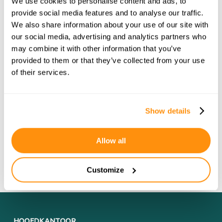
We use cookies to personalise content and ads, to
provide social media features and to analyse our traffic.
INSTEMMING
We also share information about your use of our site with
Ik ga akkoord met het privacybeleid.
our social media, advertising and analytics partners who
may combine it with other information that you’ve
VERSTUREN
provided to them or that they’ve collected from your use
of their services.
Blijf op de hoogte en schrijf u in voor onze
nieuwsbrief
!
Show details
Allow all
Customize
HOOFDKANTOOR