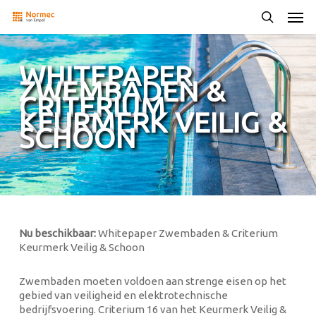
Skip
Men
to
search
main
content
WHITEPAPER
ZWEMBADEN &
CRITERIUM
KEURMERK VEILIG &
SCHOON
Nu beschikbaar:
Whitepaper Zwembaden & Criterium
Keurmerk Veilig & Schoon
Zwembaden moeten voldoen aan strenge eisen op het
gebied van veiligheid en elektrotechnische
bedrijfsvoering. Criterium 16 van het Keurmerk Veilig &