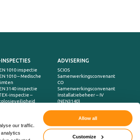
-INSPECTIES
ADVISERING
EN 1010 inspectie
SCIOS
EN 1010 – Medische
Samenwerkingsconvenant
uimten
CO
EN 3140 inspectie
Samenwerkingsconvenant
TEX-inspectie –
Installatiebeheer – IV
plosieveiligheid
(NEN3140)
IOS Scope 8 inspectie
Advies en beheer
IOS Scope 10 inspectie
Conditiemeting NEN
Allow all
IOS Scope 12 inspectie
2767
yse our traffic.
hermografische
spectie
 analytics
Customize