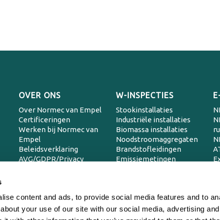
OVER ONS
W-INSPECTIES
E
Over Normec van Empel
Stookinstallaties
N
Certificeringen
Industriële installaties
N
Werken bij Normec van
Biomassa installaties
r
Empel
Noodstroomaggregaten
N
Beleidsverklaring
Brandstofleidingen
A
AVG/GDPR/Privacy
Emissiemetingen
Ex
SC
SC
s
SC
ise content and ads, to provide social media features and to anal
T
in
about your use of our site with our social media, advertising and