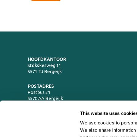
HOOFDKANTOOR
Stökskesweg 11
5571 TJ Bergeijk
POSTADRES
Postbus 31
5570 AA Bergeijk
T
+31 (0)88 17 00 100
E
info@normecvanempel.com
This website uses cookie
LOGIN PORTAL
We use cookies to personal
We also share information 