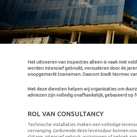
Het uitvoeren van inspecties alleen is vaak niet vol
worden intensief gebruikt, verouderen door de jaren
onopgemerkt toenemen. Daarom biedt Normec van E
Met deze diensten helpen wij organisaties om duurza
adviezen zijn volledig onafhankelijk, gebaseerd op f
ROL VAN CONSULTANCY
Technische installaties maken een volledige levensc
vervanging. Gedurende deze levensduur kunnen o
slijtage, intensief gebruik, wijzigingen of gebrek aa