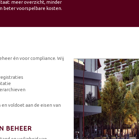
ltaat: meer overzicht, minder
 en beter voorspelbare kosten.
beheer én voor compliance. Wij
egistraties
ntatie
eerarchieven
n en voldoet aan de eisen van
EN BEHEER
tand en veiligheid van