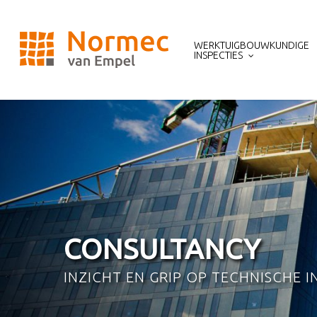
Skip
to
main
WERKTUIGBOUWKUNDIGE
content
INSPECTIES
CONSULTANCY
INZICHT EN GRIP OP TECHNISCHE I