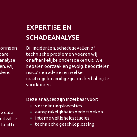
EXPERTISE EN
SCHADEANALYSE
toringen,
Bij incidenten, schadegevallen of
bare
technische problemen voeren wij
 analyse
onafhankelijke onderzoeken uit. We
en. Wij
bepalen oorzaak en gevolg, beoordelen
dere:
risico’s en adviseren welke
maatregelen nodig zijn om herhaling te
voorkomen.
Deze analyses zijn inzetbaar voor:
verzekeringskwesties
aansprakelijkheidsonderzoeken
ze data
interne veiligheidsstudies
itval te
technische geschiloplossing
heid te