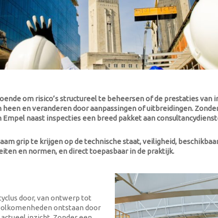
doende om risico’s structureel te beheersen of de prestaties van 
 heen en veranderen door aanpassingen of uitbreidingen. Zonder c
mpel naast inspecties een breed pakket aan consultancydienst
am grip te krijgen op de technische staat, veiligheid, beschikba
eiten en normen, en direct toepasbaar in de praktijk.
yclus door, van ontwerp tot
nvolkomenheden ontstaan door
n actueel inzicht. Zonder een