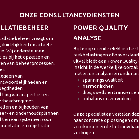
ONZE
CONSULTANCYDIENSTEN
ALLATIEBEHEER
POWER QUALITY
ANALYSE
tallatiebeheer vraagt om
, duidelijkheid en actuele
Bij terugkerende elektrische s
ie. Wij ondersteunen
piekbelastingen of onverklaar
ties bij het opzetten en
uitval biedt een Power Quality
ren van beheerprocessen,
inzicht in de werkelijke oorzak
er:
meten en analyseren onder an
leggen van
spanningskwaliteit
ntwoordelijkheden en
harmonischen
oegdheden
dips, swells en transiënten
chting van inspectie- en
onbalans en vervuiling
erhoudsregimes
ellen en bijhouden van
eer- en onderhoudsplannen
Onze specialisten vertalen de
chten van systemen voor
naar concrete oplossingen om u
mentatie en registratie
voorkomen en de betrouwbaar
verhogen.