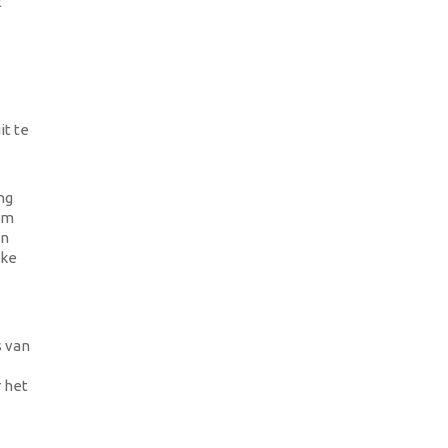
t
it te
ng
 om
en
jke
s van
r het