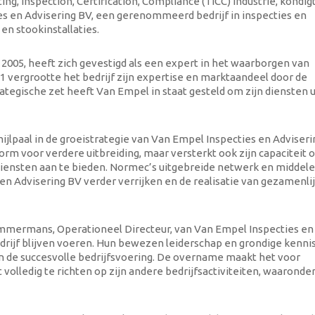
g, Inspection, Certification, Compliance (TICC) industrie, kondig
s en Advisering BV, een gerenommeerd bedrijf in inspecties en
 en stookinstallaties.
 2005, heeft zich gevestigd als een expert in het waarborgen van
021 vergrootte het bedrijf zijn expertise en marktaandeel door de
egische zet heeft Van Empel in staat gesteld om zijn diensten u
lpaal in de groeistrategie van Van Empel Inspecties en Adviseri
tform voor verdere uitbreiding, maar versterkt ook zijn capaciteit
diensten aan te bieden. Normec’s uitgebreide netwerk en middel
en Advisering BV verder verrijken en de realisatie van gezamenli
immermans, Operationeel Directeur, van Van Empel Inspecties en
bedrijf blijven voeren. Hun bewezen leiderschap en grondige kenni
an de succesvolle bedrijfsvoering. De overname maakt het voor
volledig te richten op zijn andere bedrijfsactiviteiten, waaronde