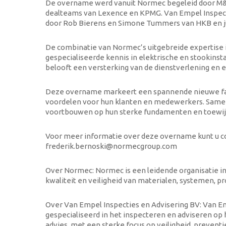
De overname werd vanuit Normec begeleid door M&
dealteams van Lexence en KPMG. Van Empel Inspect
door Rob Bierens en Simone Tummers van HKB en jur
De combinatie van Normec’s uitgebreide expertise i
gespecialiseerde kennis in elektrische en stookinst
belooft een versterking van de dienstverlening en 
Deze overname markeert een spannende nieuwe fase 
voordelen voor hun klanten en medewerkers. Samen
voortbouwen op hun sterke fundamenten en toewijdin
Voor meer informatie over deze overname kunt u c
frederik.bernoski@normecgroup.com
Over Normec: Normec is een leidende organisatie in
kwaliteit en veiligheid van materialen, systemen, p
Over Van Empel Inspecties en Advisering BV: Van Em
gespecialiseerd in het inspecteren en adviseren op h
advies, met een sterke focus op veiligheid, preventie