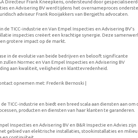
A Directeur Frank Kneepkens, ondersteund door gespecialiseerd
ies en Advisering BV werd tijdens het overnameproces onderst
idisch adviseur Frank Rooijakkers van Bergjeths advocaten.
n de TICC-industrie en Van Empel Inspecties en Advisering BV’s
allatie inspecties creëert een krachtige synergie. Deze samenwer
een grotere impact op de markt.
in de evolutie van beide bedrijven en belooft significante
 zullen Normec en Van Empel Inspecties en Advisering BV
g aan kwaliteit, veiligheid en klanttevredenheid.
ontact opnemen met: Frederik Bernoski |
 de TICC-industrie en biedt een breed scala aan diensten aan om 
rocessen, producten en diensten van haar klanten te garanderen.
pel Inspecties en Advisering BV en B&R Inspectie en Advies zijn
et gebied van elektrische installaties, stookinstallaties en milieu
 en continuïteit.