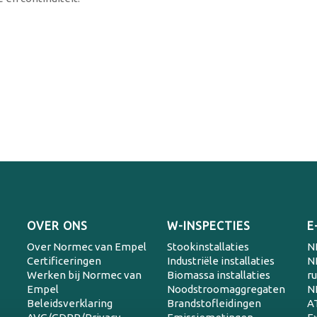
OVER ONS
W-INSPECTIES
E
Over Normec van Empel
Stookinstallaties
N
Certificeringen
Industriële installaties
N
Werken bij Normec van
Biomassa installaties
r
Empel
Noodstroomaggregaten
N
Beleidsverklaring
Brandstofleidingen
A