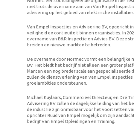
Normec, een toonaangevende organisatie in de Testin
met trots de overname aan van Van Empel Inspectie
advisering op het gebied van elektrische installaties
Van Empel Inspecties en Advisering BV, opgericht in
veiligheid en continuïteit binnen organisaties. In 2
overname van B&R Inspectie en Advies BV. Deze strat
breiden en nieuwe markten te betreden.
De overname door Normec vormt een belangrijke mij
BV. Het biedt het bedrijf niet alleen een groter pla
klanten een nog breder scala aan gespecialiseerde 
zullen de dienstverlening van Van Empel Inspecties 
groeiambities ondersteunen.
Michael Kuylaars, Commercieel Directeur, en Dré T
Advisering BV zullen de dagelijkse leiding van het 
de industrie zijn onmisbaar voor het voortzetten v
oprichter Ruud van Empel mogelijk om zijn aandacht 
bedrijf Van Empel Opleidingen en Training.