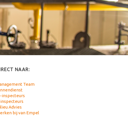
IRECT NAAR:
anagement Team
innendienst
-inspecteurs
-inspecteurs
lieu Advies
erken bij van Empel