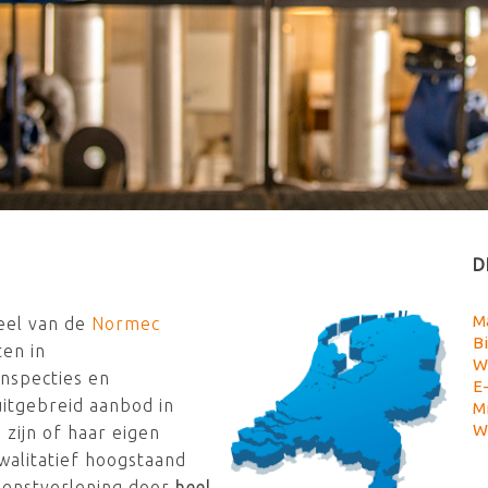
D
M
eel van de
Normec
B
ten in
W
nspecties en
E
itgebreid aanbod in
Mi
W
 zijn of haar eigen
walitatief hoogstaand
dienstverlening door
heel