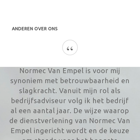
ANDEREN OVER ONS
“
Normec Van Empel is voor mij
synoniem met betrouwbaarheid en
slagkracht. Vanuit mijn rol als
bedrijfsadviseur volg ik het bedrijf
al een aantal jaar. De wijze waarop
de dienstverlening van Normec Van
Empel ingericht wordt en de keuze