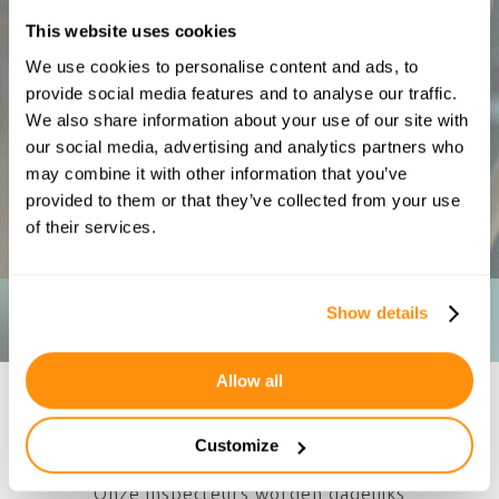
This website uses cookies
NTA8220
We use cookies to personalise content and ads, to
Een nieuwe controle methodiek voor brandveiligheid
van elektrisch materieel. Veelal geeist door
provide social media features and to analyse our traffic.
verzekeraars. Preventieve controle gericht op
We also share information about your use of our site with
(brand)risicoreductie.
SCIOS Scope 10
our social media, advertising and analytics partners who
may combine it with other information that you’ve
provided to them or that they’ve collected from your use
LEES VERDER
OFFERTE AANVRAGEN
of their services.
Show details
Allow all
IN BEELD
Customize
Onze inspecteurs worden dagelijks