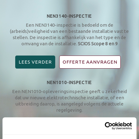
NEN3140-INSPECTIE
Een NEN3140-inspectie is bedoeld om de
(arbeids)veiligheid van een bestaande installatie vast te
stellen. De inspectie is afhankelijk van het type en de
omvang van de installatie.
SCIOS Scope 8 en 9
LEES VERDER
OFFERTE AANVRAGEN
NEN1010-INSPECTIE
Een NEN1010-opleveringsinspectie geeft u zekerheid
dat uw nieuwe elektrotechnische installatie, of een
uitbreiding daarop, is aangelegd volgens de actuele
regelgeving.
LEES VERDER
OFFERTE AANVRAGEN