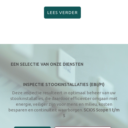
LEES VERDER
EEN SELECTIE VAN ONZE DIENSTEN
INSPECTIE STOOKINSTALLATIES (EBI/PI)
Deze inspectie resulteert in optimaal beheer van uw
stookinstallaties, die daardoor efficiënter omgaan met
energie, veiliger zijn voor mens en milieu, kosten
besparen en continuïteit waarborgen.
SCIOS Scope 1 t/m
5