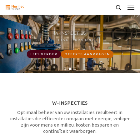
Skip
Men
to
search
main
content
CONSULTANCY
CONSULTANCY
W-INSPECTIES
E-INSPECTIES
E-INSPECTIES
OVER ECHTE PREVENTIE GESPROKEN...
OVER ECHTE PREVENTIE GESPROKEN...
CONTINUÏTEIT DOOR VEILIGHEID
CONTINUÏTEIT DOOR VEILIGHEID
INSPECTIES DIE ERTOE DOEN
LEES VERDER
LEES VERDER
LEES VERDER
LEES MEER
LEES MEER
OFFERTE AANVRAGEN
OFFERTE AANVRAGEN
OFFERTE AANVRAGEN
ADVIES AANVRAGEN
ADVIES AANVRAGEN
W-INSPECTIES
Optimaal beheer van uw installaties resulteert in
installaties die efficiënter omgaan met energie, veiliger
zijn voor mens en milieu, kosten besparen en
continuïteit waarborgen.