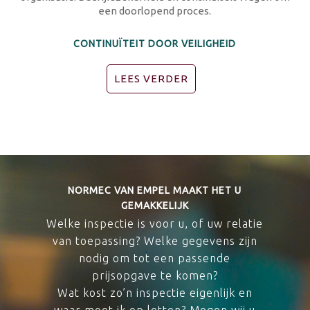
een doorlopend proces.
CONTINUÏTEIT DOOR VEILIGHEID
LEES VERDER
NORMEC VAN EMPEL MAAKT HET U
GEMAKKELIJK
Welke inspectie is voor u, of uw relatie
van toepassing? Welke gegevens zijn
nodig om tot een passende
prijsopgave te komen?
Wat kost zo’n inspectie eigenlijk en