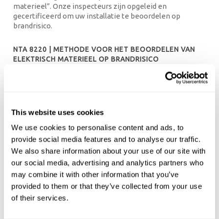
materieel”. Onze inspecteurs zijn opgeleid en
gecertificeerd om uw installatie te beoordelen op
brandrisico.
NTA 8220 | METHODE VOOR HET BEOORDELEN VAN
ELEKTRISCH MATERIEEL OP BRANDRISICO
LEES VERDER
This website uses cookies
We use cookies to personalise content and ads, to
SCIOS SCOPE 12 INSPECTIES VAN
provide social media features and to analyse our traffic.
ZONNESTROOMINSTALLATIES
We also share information about your use of our site with
Het werken aan of met een elektrische installatie brengt
our social media, advertising and analytics partners who
risico’s met zich mee. Zo ook het werken aan
may combine it with other information that you’ve
Zonnestroom installaties, ook wel PV-installatie of in de
provided to them or that they’ve collected from your use
volksmond zonnepanelen genoemd. Vanaf medio 2020
of their services.
wordt deze Scope toegevoegd aan het SCIOS schema en
kunt u ook voor deze SCIOS Scope bij ons terecht.