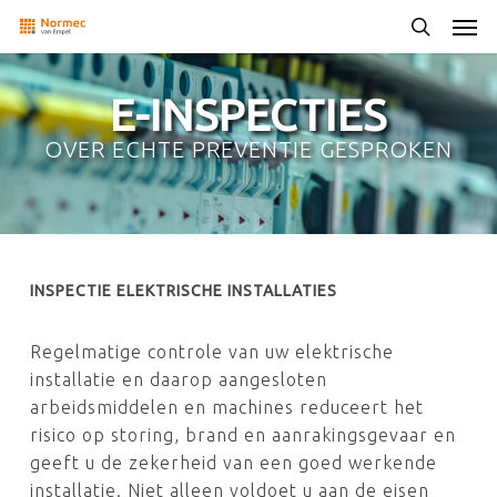
Skip
Men
to
search
main
content
E-INSPECTIES
OVER ECHTE PREVENTIE GESPROKEN
INSPECTIE ELEKTRISCHE INSTALLATIES
Regelmatige controle van uw elektrische
installatie en daarop aangesloten
arbeidsmiddelen en machines reduceert het
risico op storing, brand en aanrakingsgevaar en
geeft u de zekerheid van een goed werkende
installatie. Niet alleen voldoet u aan de eisen