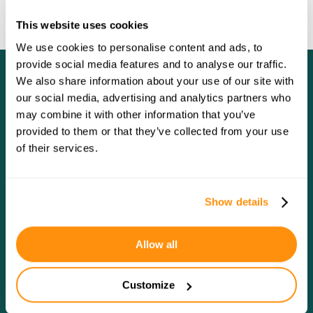
This website uses cookies
We use cookies to personalise content and ads, to
provide social media features and to analyse our traffic.
We also share information about your use of our site with
HOOFDKANTOOR
our social media, advertising and analytics partners who
Stökskesweg 11
may combine it with other information that you’ve
5571 TJ Bergeijk
provided to them or that they’ve collected from your use
of their services.
POSTADRES
Postbus 31
5570 AA Bergeijk
T
+31 (0)88 17 00 100
Show details
E
info@normecvanempel.com
LOGIN PORTAL
Allow all
OVER ONS
Over Normec van Empel
Customize
Certificeringen
Werken bij Normec van Empel