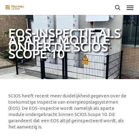
Skip
Men
to
search
main
content
EOS-INSPECTIE ALS
APARTE MODULE
ONDER DE SCIOS
SCOPE 10
SCIOS heeft recent meer duidelijkheid gegeven over de
toekomstige inspectie van energieopslagsystemen
(EOS). De EOS-inspectie wordt namelijk als aparte
module ondergebracht binnen SCIOS Scope 10. Dit
garandeert dat een EOS altijd geïnspecteerd wordt, als
het aanwezig is.